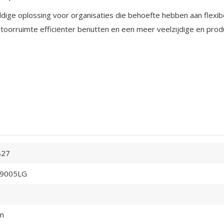
eldige oplossing voor organisaties die behoefte hebben aan flex
kantoorruimte efficiënter benutten en een meer veelzijdige en pr
827
9005LG
en