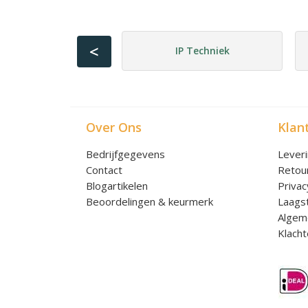
<
IP Techniek
Over Ons
Klan
Bedrijfgegevens
Lever
Contact
Retou
Blogartikelen
Privac
Beoordelingen & keurmerk
Laagst
Algem
Klacht