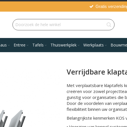
Gratis verzendin
eaus
Entree
Tafels
Thuiswerkplek
Werkplaats
Bouwmeu
Verrijdbare klap
Met verplaatsbare klaptafels k
creëren voor zowel projectteam
gunstig voor organisaties die
Door de voordelen van verplaat
flexibiliteit binnen uw organisa
Belangrijkste kenmerken KOS ve
• Voorzien van koppel systeem 