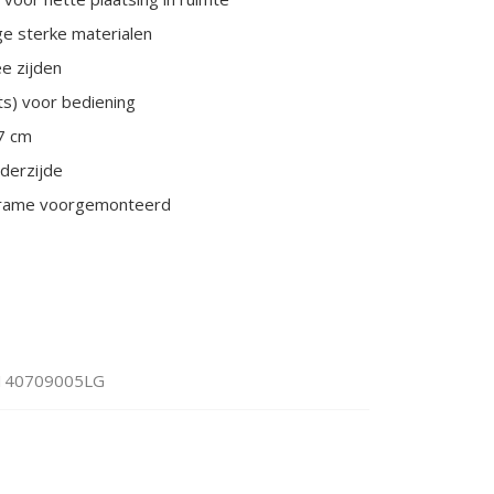
ge sterke materialen
e zijden
ts) voor bediening
 7 cm
derzijde
p frame voorgemonteerd
140709005LG