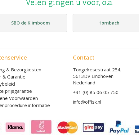
Velen gingen u voor, o.a.
SBO de Klimboom
Hornbach
tenservice
Contact
ing & Bezorgkosten
Tongelresestraat 254,
5613DV Eindhoven
r & Garantie
Nederland
ybeleid
e prijsgarantie
+31 (0) 85 06 05 750
ene Voorwaarden
info@offisk.nl
enprocedure informatie