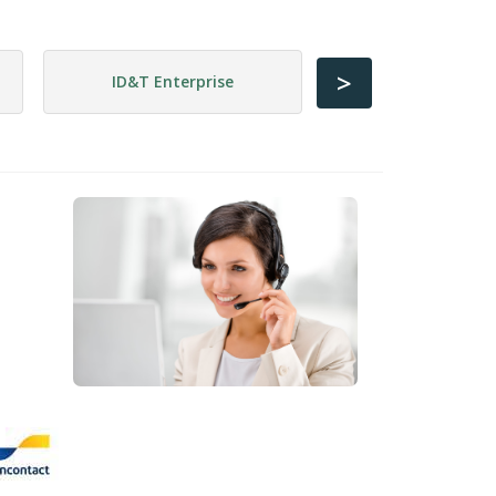
>
ID&T Enterprise
Kernbouw B