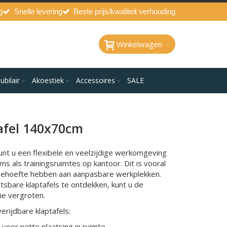
g
Snelle levering
Beste prijs/kwaliteit verhouding
Winkelwagen
bilair
Akoestiek
Accessoires
SALE
tafel 140x70cm
unt u een flexibele en veelzijdige werkomgeving
s als trainingsruimtes op kantoor. Dit is vooral
 behoefte hebben aan aanpasbare werkplekken.
sbare klaptafels te ontdekken, kunt u de
tie vergroten.
rijdbare klaptafels:
voor nette plaatsing in ruimte