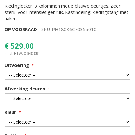
gallerij
Kledinglocker, 3 kolommen met 6 blauwe deurtjes. Zeer
sterk, voor intensief gebruik. Kastindeling: kledingstang met
haken
OP VOORRAAD
SKU
PH18036C70355010
€ 529,00
(Incl. BTW:
)
€ 640,09
Uitvoering
Afwerking deuren
Kleur