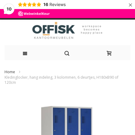
×
16
Reviews
10
Ga
Home
naar
Kledinglocker, hang indeling, 3 kolommen, 6 deurtjes, H180xB90 of
120cm
de
Ga
inhoud
naar
het
einde
van
de
afbeeldingen-