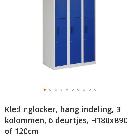
gallerij
Ga
naar
Kledinglocker, hang indeling, 3
het
begin
kolommen, 6 deurtjes, H180xB90
van
of 120cm
de
afbeeldingen-